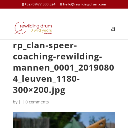
+32 (0)477 300 524
hello@rewildingdrum.com
rp_clan-speer-
coaching-rewilding-
mannen_0001_2019080
4_leuven_1180-
300×200.jpg
by
|
|
0 comments