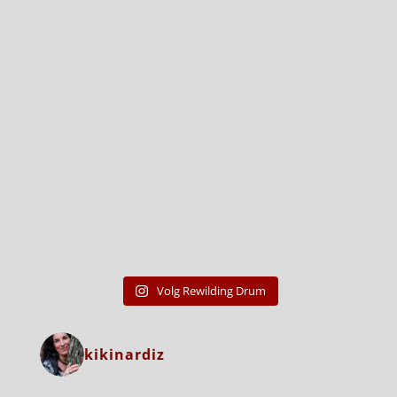
Volg Rewilding Drum
kikinardiz