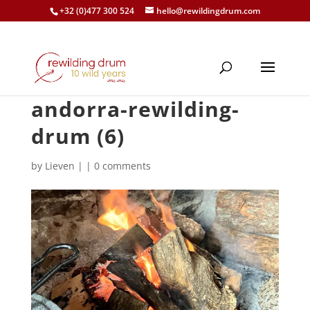
+32 (0)477 300 524
hello@rewildingdrum.com
andorra-rewilding-
drum (6)
by
Lieven
|
|
0 comments