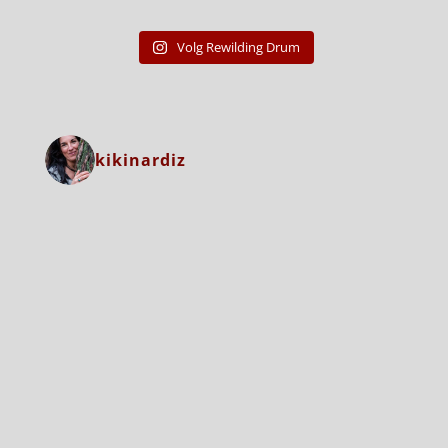
Volg Rewilding Drum
kikinardiz