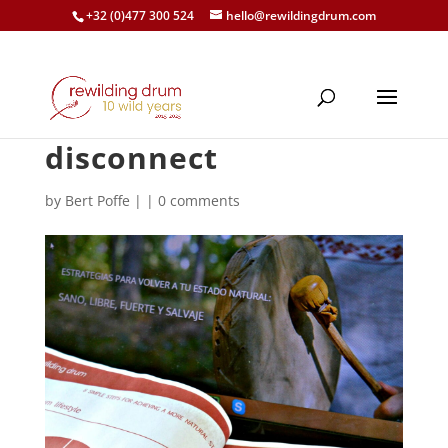
+32 (0)477 300 524
hello@rewildingdrum.com
disconnect
by
Bert Poffe
|
|
0 comments