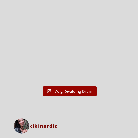
Volg Rewilding Drum
kikinardiz