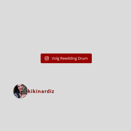
Volg Rewilding Drum
kikinardiz