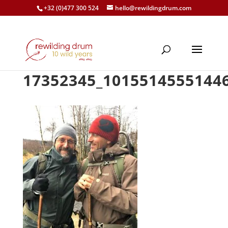
+32 (0)477 300 524
hello@rewildingdrum.com
17352345_1015514555144