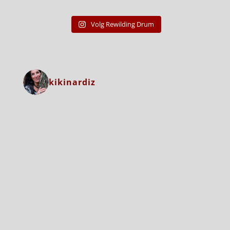
Volg Rewilding Drum
kikinardiz