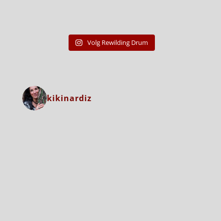
Volg Rewilding Drum
kikinardiz