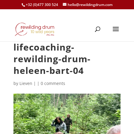
+32 (0)477 300 524
hello@rewildingdrum.com
lifecoaching-
rewilding-drum-
heleen-bart-04
by
Lieven
|
|
0 comments