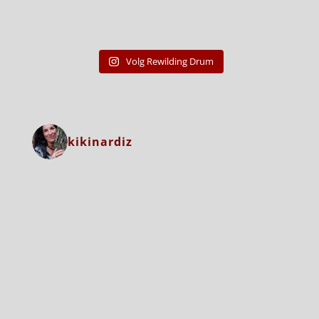
Volg Rewilding Drum
kikinardiz