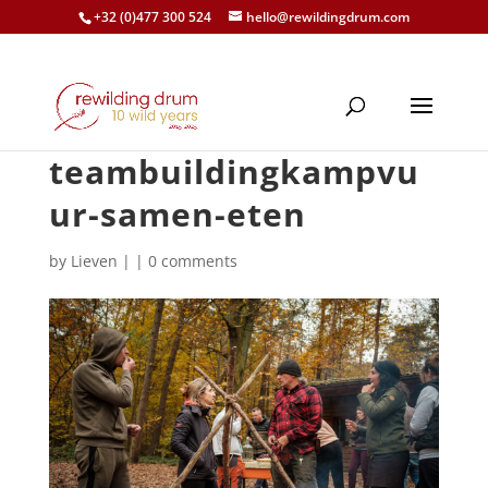
+32 (0)477 300 524
hello@rewildingdrum.com
teambuildingkampvu
ur-samen-eten
by
Lieven
|
|
0 comments