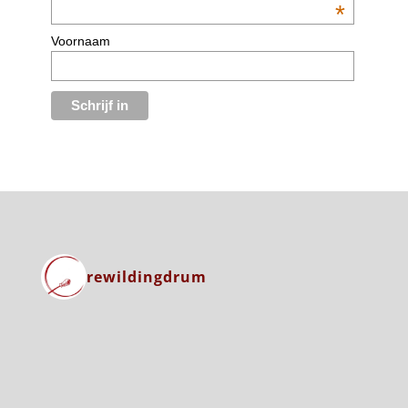
*
Voornaam
rewildingdrum