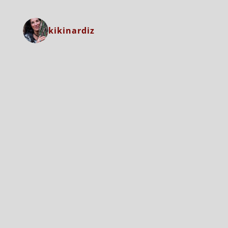
kikinardiz