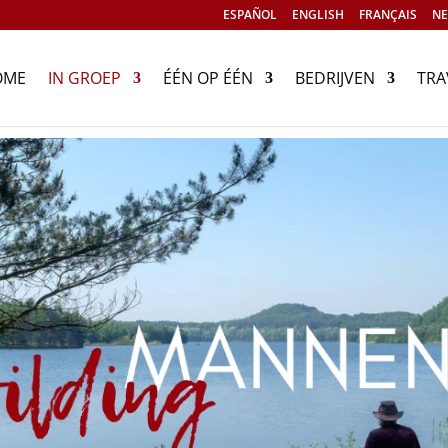
ESPAÑOL
ENGLISH
FRANÇAIS
NE
OME
IN GROEP
ÉÉN OP ÉÉN
BEDRIJVEN
TRA