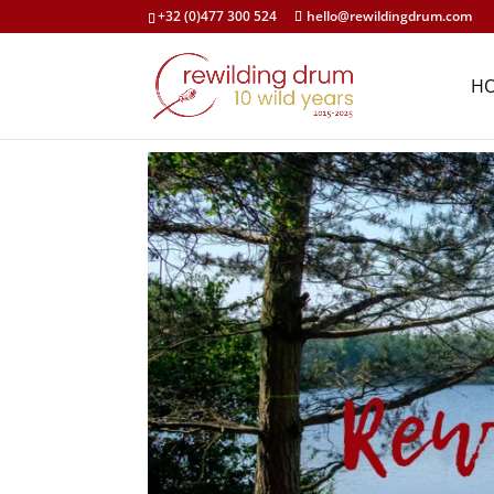
+32 (0)477 300 524
hello@rewildingdrum.com
H