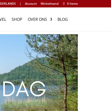
DERLANDS
|
Account
Winkelmand
0 Items
VEL
SHOP
OVER ONS
BLOG