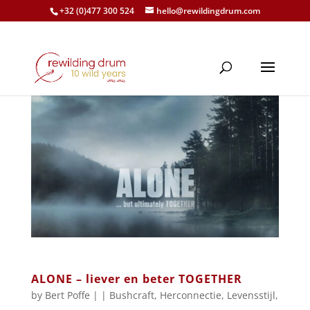
+32 (0)477 300 524
hello@rewildingdrum.com
ALONE – liever en beter TOGETHER
by
Bert Poffe
|
|
Bushcraft
,
Herconnectie
,
Levensstijl
,