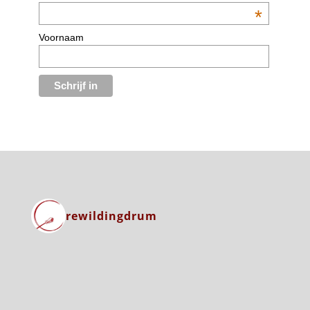
*
Voornaam
rewildingdrum