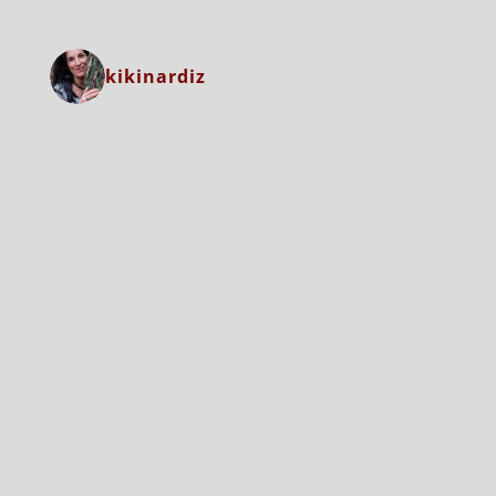
kikinardiz