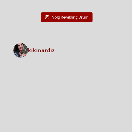
Volg Rewilding Drum
kikinardiz