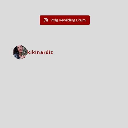
Volg Rewilding Drum
kikinardiz