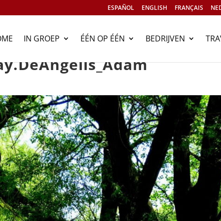
ESPAÑOL
ENGLISH
FRANÇAIS
NE
OME
IN GROEP
ÉÉN OP ÉÉN
BEDRIJVEN
TRA
bay.DeAngelis_Adam