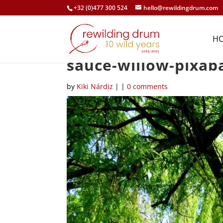
+32 (0)477 300 524
hello@rewildingdrum.com
H
sauce-willow-pixa
by
Kiki Nárdiz
|
|
0 comments