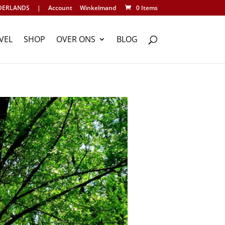
DERLANDS
|
Account
Winkelmand
0 Items
VEL
SHOP
OVER ONS
BLOG