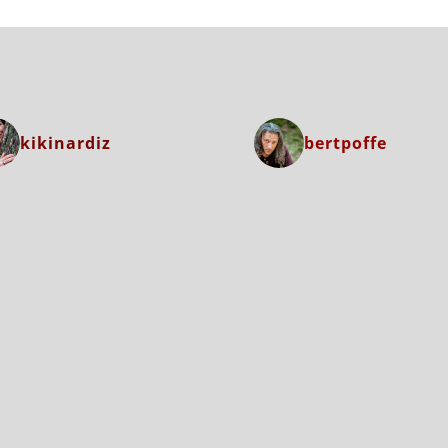
kikinardiz
bertpoffe