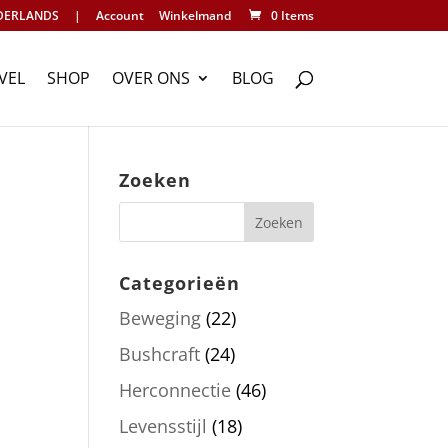
DERLANDS
|
Account
Winkelmand
0 Items
VEL
SHOP
OVER ONS
BLOG
Zoeken
Categorieën
Beweging
(22)
Bushcraft
(24)
Herconnectie
(46)
Levensstijl
(18)