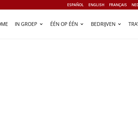
ESPAÑOL
ENGLISH
FRANÇAIS
NE
OME
IN GROEP
ÉÉN OP ÉÉN
BEDRIJVEN
TRA