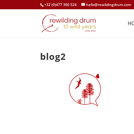
+32 (0)477 300 524
hello@rewildingdrum.com
H
blog2