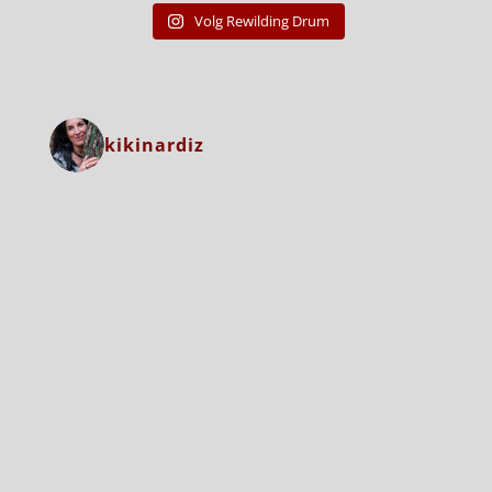
Volg Rewilding Drum
kikinardiz