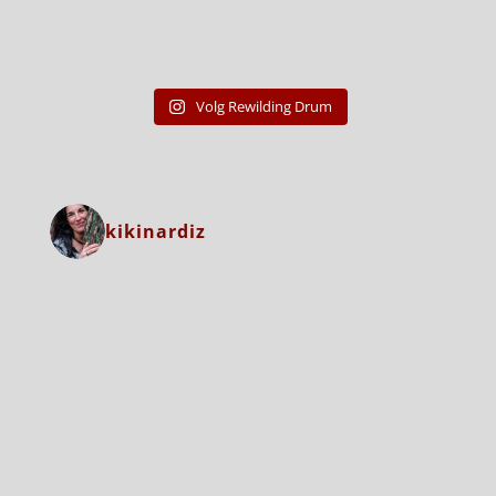
Volg Rewilding Drum
kikinardiz