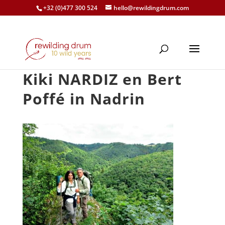
+32 (0)477 300 524
hello@rewildingdrum.com
Kiki NARDIZ en Bert
Poffé in Nadrin