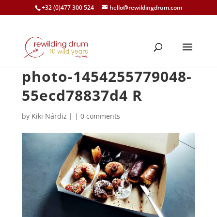
+32 (0)477 300 524
hello@rewildingdrum.com
photo-1454255779048-
55ecd78837d4 R
by
Kiki Nárdiz
|
|
0 comments