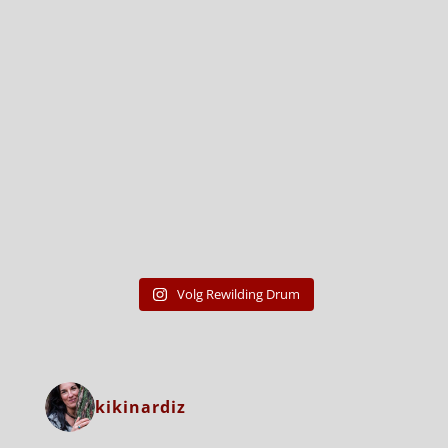
Volg Rewilding Drum
kikinardiz