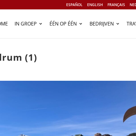
ESPAÑOL
ENGLISH
FRANÇAIS
NE
OME
IN GROEP
ÉÉN OP ÉÉN
BEDRIJVEN
TRA
drum (1)