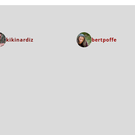
kikinardiz
bertpoffe