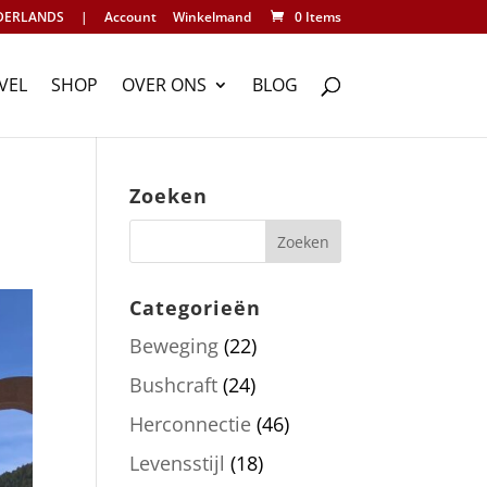
DERLANDS
|
Account
Winkelmand
0 Items
VEL
SHOP
OVER ONS
BLOG
Zoeken
Categorieën
Beweging
(22)
Bushcraft
(24)
Herconnectie
(46)
Levensstijl
(18)