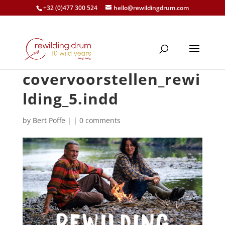
+32 (0)477 300 524
hello@rewildingdrum.com
covervoorstellen_rewi
lding_5.indd
by
Bert Poffe
|
|
0 comments