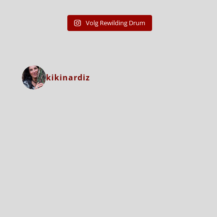
Volg Rewilding Drum
kikinardiz