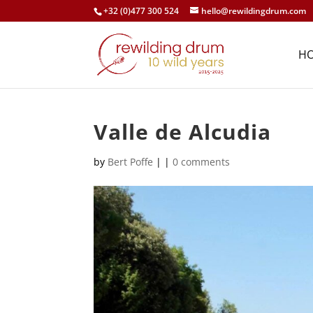
+32 (0)477 300 524
hello@rewildingdrum.com
H
Valle de Alcudia
by
Bert Poffe
|
|
0 comments