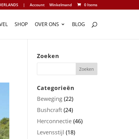
DERLANDS
|
Account
Winkelmand
0 Items
VEL
SHOP
OVER ONS
BLOG
Zoeken
Categorieën
Beweging
(22)
Bushcraft
(24)
Herconnectie
(46)
Levensstijl
(18)