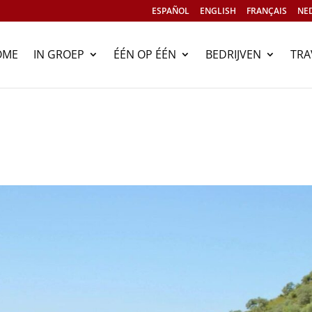
ESPAÑOL
ENGLISH
FRANÇAIS
NE
OME
IN GROEP
ÉÉN OP ÉÉN
BEDRIJVEN
TRA