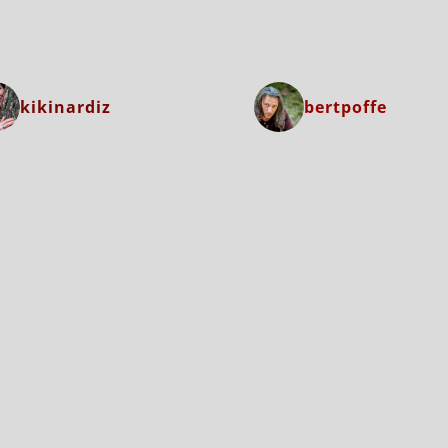
kikinardiz
bertpoffe