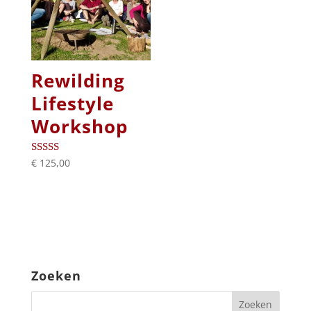
Rewilding
Lifestyle
Workshop
€
125,00
Beoordeeld
met
5.00
van 5
Zoeken