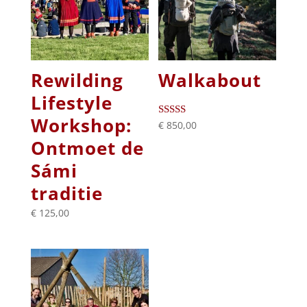
Rewilding
Walkabout
Lifestyle
Workshop:
€
850,00
Beoordeeld
met
Ontmoet de
5.00
van 5
Sámi
traditie
€
125,00