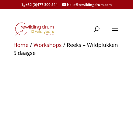
+32 (0)477 300 524
hello@rewildingdrum.com
Home
/
Workshops
/ Reeks – Wildplukken
5 daagse