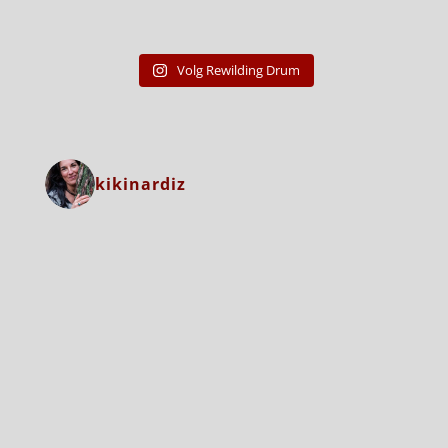
Volg Rewilding Drum
kikinardiz