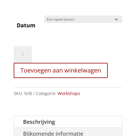
Datum
Reeks
-
Wildplukken
Toevoegen aan winkelwagen
5
daagse
aantal
SKU:
N/B
Categorie:
Workshops
Beschrijving
Bijkomende informatie