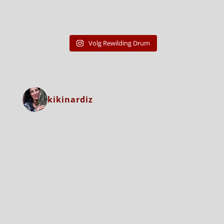
Volg Rewilding Drum
kikinardiz