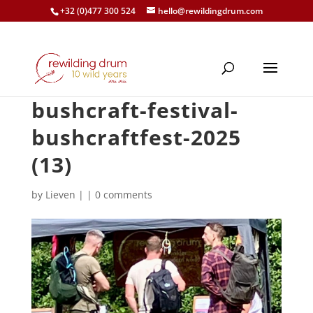
+32 (0)477 300 524
hello@rewildingdrum.com
bushcraft-festival-
bushcraftfest-2025
(13)
by
Lieven
|
|
0 comments