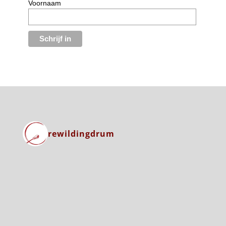
Voornaam
rewildingdrum